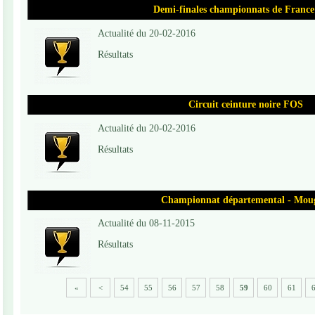
Demi-finales championnats de France
Actualité du 20-02-2016
Résultats
Circuit ceinture noire FOS
Actualité du 20-02-2016
Résultats
Championnat départemental - Mou
Actualité du 08-11-2015
Résultats
«
<
54
55
56
57
58
59
60
61