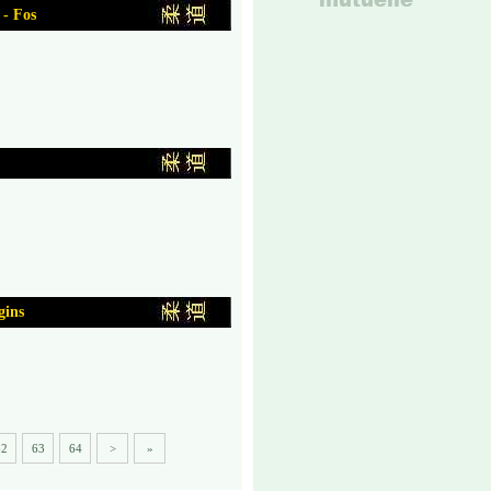
 - Fos
gins
62
63
64
>
»