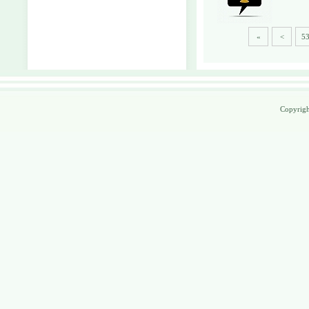
«
<
5
Copyrig