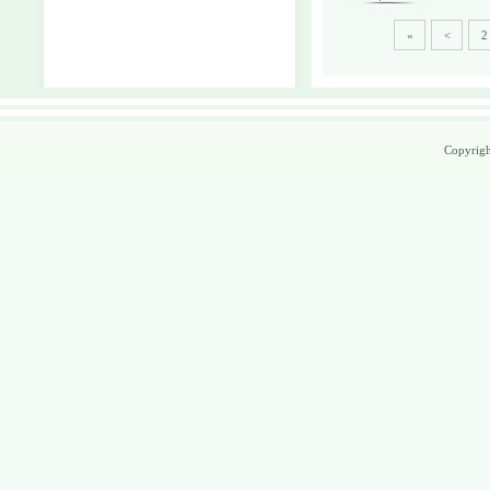
«
<
2
Copyrig