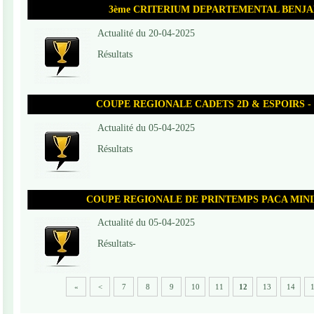
3ème CRITERIUM DEPARTEMENTAL BENJ
Actualité du 20-04-2025
Résultats
COUPE REGIONALE CADETS 2D & ESPOIRS -
Actualité du 05-04-2025
Résultats
COUPE REGIONALE DE PRINTEMPS PACA MINIME
Actualité du 05-04-2025
Résultats-
«
<
7
8
9
10
11
12
13
14