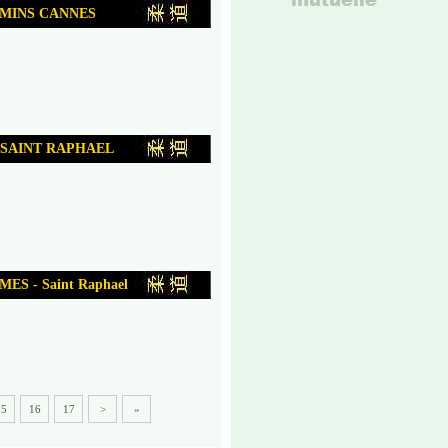
AMINS CANNES
 SAINT RAPHAEL
S - Saint Raphael
15
16
17
>
»