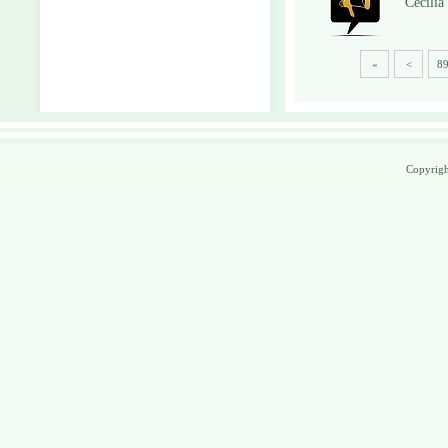
Cécilia
«
<
8
Copyrig