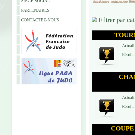
SIÈGE SOCIAL
PARTENAIRES
Filtrer par ca
CONTACTEZ-NOUS
TOURN
Actuali
Résulta
CHAM
Actuali
Résulta
COUPE